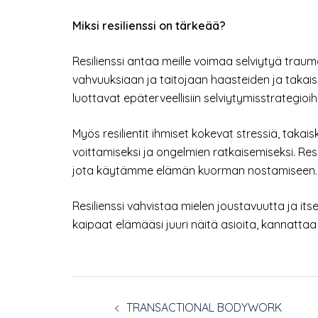
Miksi resilienssi on tärkeää?
Resilienssi antaa meille voimaa selviytyä traum
vahvuuksiaan ja taitojaan haasteiden ja takaisku
luottavat epäterveellisiin selviytymisstrategioih
Myös resilientit ihmiset kokevat stressiä, taka
voittamiseksi ja ongelmien ratkaisemiseksi. Re
jota käytämme elämän kuorman nostamiseen.
Resilienssi vahvistaa mielen joustavuutta ja i
kaipaat elämääsi juuri näitä asioita, kannattaa 
Post
TRANSACTIONAL BODYWORK