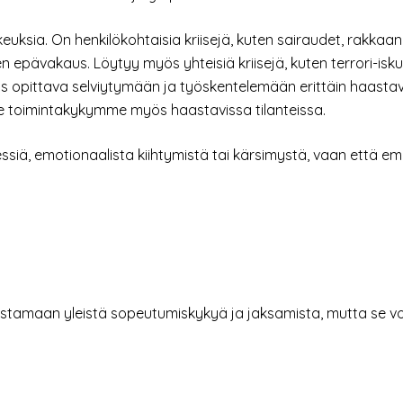
euksia. On henkilökohtaisia kriisejä, kuten sairaudet, rakka
n epävakaus. Löytyy myös yhteisiä kriisejä, kuten terrori-isk
is opittava selviytymään ja työskentelemään erittäin haast
e toimintakykymme myös haastavissa tilanteissa.
stressiä, emotionaalista kiihtymistä tai kärsimystä, vaan että
ustamaan yleistä sopeutumiskykyä ja jaksamista, mutta se vo