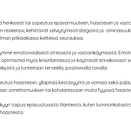
ä henkisesti tai sopeutua epävarmuuteen, haasteisiin ja vasto
en resilienssi, kehittävät selviytymisstrategioita ja -ominaisuuk
lman pitkäaikaisia ​​kielteisiä seurauksia.
dymme emotionaalisesti stressistä ja vastoinkäymisistä. Emotio
 optimismia myös kriisitilanteissa ja käyttävät ennakoivasti s
öitä ja tunteitaan terveellä, positiivisella tavalla.
peutua haasteisiin, ylläpitää kestävyyttä ja voimaa sekä pala
saan onnettomuuksiin tai kohdatessaan muita fyysisiä haastei
kykyyn toipua epäsuotuisista tilanteista, kuten luonnonkatastrof
 haasteista.