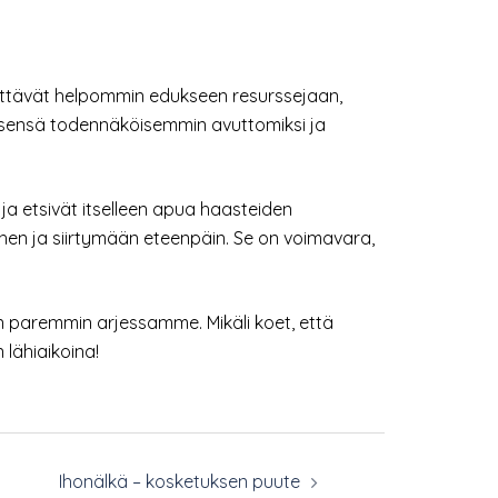
käyttävät helpommin edukseen resurssejaan,
t itsensä todennäköisemmin avuttomiksi ja
 ja etsivät itselleen apua haasteiden
ihen ja siirtymään eteenpäin. Se on voimavara,
an paremmin arjessamme. Mikäli koet, että
 lähiaikoina!
Ihonälkä – kosketuksen puute