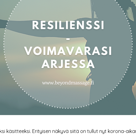
si käsitteeksi. Erityisen näkyvä siitä on tullut nyt korona-aik