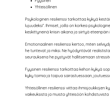
Fyysinen
Yhteisöllinen
Psykologinen resilienssi tarkoittaa kykyä kestä
lujuudeksi”. Ihmiset, joilla on korkea psykologin
keskittyneinä kriisin aikana ja siirtyä eteenpäin i
Emotionaalinen resilienssi kertoo, miten selviy
he tuntevat ja miksi. Ne hyödyntävät realistista
seurauksena he pystyvät hallitsemaan stressitekij
Fyysinen resilienssi tarkoittaa kehon kykyä so
kyky toimia ja toipua sairastuessaan, joutues
Yhteisöllinen resilienssi viittaa ihmisjoukkojen 
vaikeuksista ja muista yhteisöön kohdistuvista