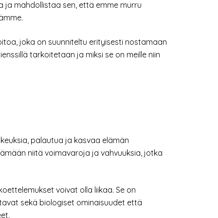
ssa ja mahdollistaa sen, että emme murru
äämme.
oitoa, joka on suunniteltu erityisesti nostamaan
nssillä tarkoitetaan ja miksi se on meille niin
aikeuksia, palautua ja kasvaa elämän
tämään niitä voimavaroja ja vahvuuksia, jotka
koettelemukset voivat olla liikaa. Se on
tavat sekä biologiset ominaisuudet että
et.