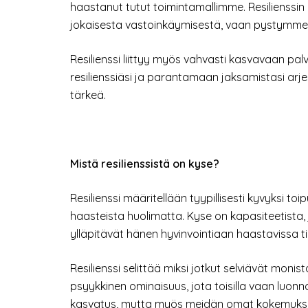
haastanut tutut toimintamallimme. Resilienssin 
jokaisesta vastoinkäymisestä, vaan pystymme
Resilienssi liittyy myös vahvasti kasvavaan pal
resilienssiäsi ja parantamaan jaksamistasi arjes
tärkeä.
Mistä re­si­liens­sistä on kyse?
Resilienssi määritellään tyypillisesti kyvyksi
haasteista huolimatta. Kyse on kapasiteetista,
ylläpitävät hänen hyvinvointiaan haastavissa ti
Resilienssi selittää miksi jotkut selviävät monis
psyykkinen ominaisuus, jota toisilla vaan luo
kasvatus, mutta myös meidän omat kokemukse