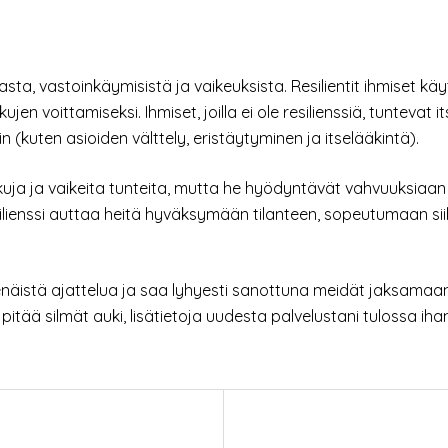
asta, vastoinkäymisistä ja vaikeuksista. Resilientit ihmiset 
jen voittamiseksi. Ihmiset, joilla ei ole resilienssiä, tunteva
in (kuten asioiden välttely, eristäytyminen ja itselääkintä).
iskuja ja vaikeita tunteita, mutta he hyödyntävät vahvuuksiaan
silienssi auttaa heitä hyväksymään tilanteen, sopeutumaan si
tsenäistä ajattelua ja saa lyhyesti sanottuna meidät jaksama
pitää silmät auki, lisätietoja uudesta palvelustani tulossa ihan