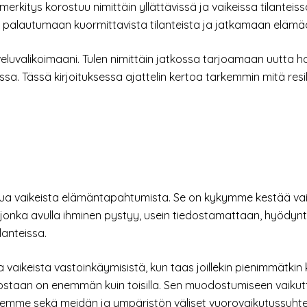
merkitys korostuu nimittäin yllättävissä ja vaikeissa tilantei
 palautumaan kuormittavista tilanteista ja jatkamaan eläm
veluvalikoimaani. Tulen nimittäin jatkossa tarjoamaan uutta h
sa. Tässä kirjoituksessa ajattelin kertoa tarkemmin mitä resilie
 toipua vaikeista elämäntapahtumista. Se on kykymme kestää v
 jonka avulla ihminen pystyy, usein tiedostamattaan, hyödyn
lanteissa.
ta vaikeista vastoinkäymisistä, kun taas joillekin pienimmätkin 
nnostaan on enemmän kuin toisilla. Sen muodostumiseen vaikut
mme sekä meidän ja ympäristön väliset vuorovaikutussuhte