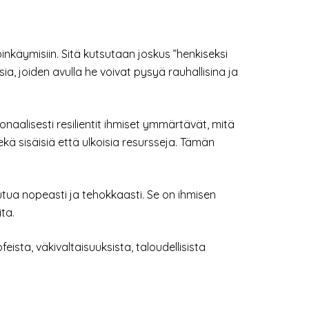
inkäymisiin. Sitä kutsutaan joskus ”henkiseksi
sia, joiden avulla he voivat pysyä rauhallisina ja
naalisesti resilientit ihmiset ymmärtävät, mitä
ekä sisäisiä että ulkoisia resursseja. Tämän
utua nopeasti ja tehokkaasti. Se on ihmisen
ta.
eista, väkivaltaisuuksista, taloudellisista