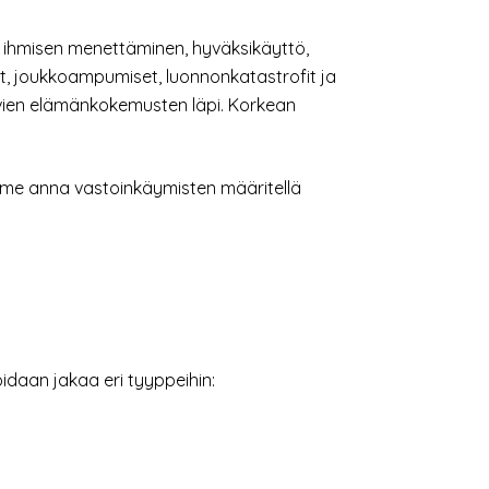
an ihmisen menettäminen, hyväksikäyttö,
ut, joukkoampumiset, luonnonkatastrofit ja
avien elämänkokemusten läpi. Korkean
 emme anna vastoinkäymisten määritellä
idaan jakaa eri tyyppeihin: