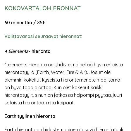
KOKOVARTALOHIERONNAT
60 minuuttia / 85€
Valittavanasi seuraavat hieronnat:
4 Elements
- hieronta
4 elements hieronta on yhdistelmä neljää hyvin erilaista
hierontatyyliä (Earth, Water, Fire & Air). Jos et ole
aiemmin kokeillut kyseistä hierontamenetelmää, tämä
on hyvä tapa aloittaa. Kun olet kokenut kaikki
hierontatyylit, sinun on jatkossa helpompi pyytää, juuri
sellaista hierontaa, mitä kaipaat.
Earth tyylinen hieronta
Earth hieronta on hidastempoinen ja syvä hierontatyyli,