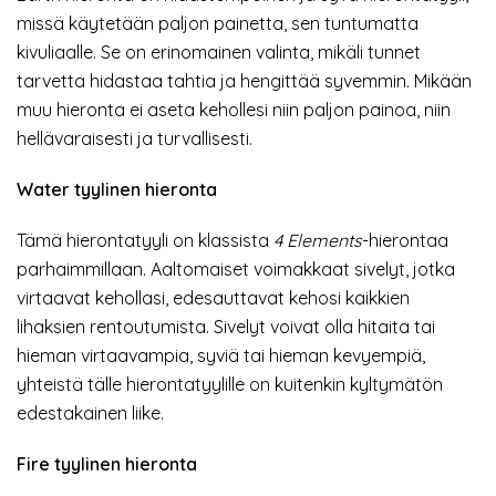
missä käytetään paljon painetta, sen tuntumatta
kivuliaalle. Se on erinomainen valinta, mikäli tunnet
tarvetta hidastaa tahtia ja hengittää syvemmin. Mikään
muu hieronta ei aseta kehollesi niin paljon painoa, niin
hellävaraisesti ja turvallisesti.
Water tyylinen hieronta
Tämä hierontatyyli on klassista
4 Elements
-hierontaa
parhaimmillaan. Aaltomaiset voimakkaat sivelyt, jotka
virtaavat kehollasi, edesauttavat kehosi kaikkien
lihaksien rentoutumista. Sivelyt voivat olla hitaita tai
hieman virtaavampia, syviä tai hieman kevyempiä,
yhteistä tälle hierontatyylille on kuitenkin kyltymätön
edestakainen liike.
Fire tyylinen hieronta