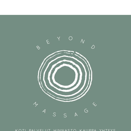
KOTI
PALVELUT
HINNASTO
KAUPPA
YHTEYS