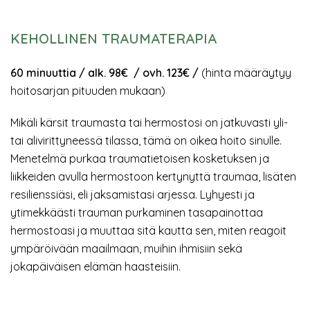
KEHOLLINEN TRAUMATERAPIA
60 minuuttia / alk. 98€ / ovh. 123€ /
(hinta määräytyy
hoitosarjan pituuden mukaan)
Mikäli kärsit traumasta tai hermostosi on jatkuvasti yli-
tai alivirittyneessä tilassa, tämä on oikea hoito sinulle.
Menetelmä purkaa traumatietoisen kosketuksen ja
liikkeiden avulla hermostoon kertynyttä traumaa, lisäten
resilienssiäsi, eli jaksamistasi arjessa. Lyhyesti ja
ytimekkäästi trauman purkaminen tasapainottaa
hermostoasi ja muuttaa sitä kautta sen, miten reagoit
ympäröivään maailmaan, muihin ihmisiin sekä
jokapäiväisen elämän haasteisiin.