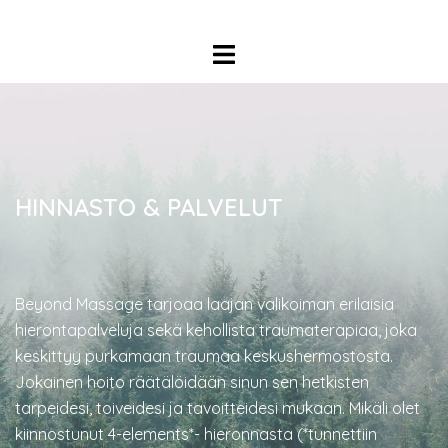
Skip
to
Toggle
content
menu
HINNASTO & PALVELUT
Beyond Massage tarjoaa laajan valikoiman erilaisia
hierontapalveluja sekä kehollista traumaterapiaa, joka
keskittyy purkamaan traumaa keskushermostosta.
Jokainen hoito räätälöidään sinun sen hetkisten
tarpeidesi, toiveidesi ja tavoitteidesi mukaan. Mikäli olet
kiinnostunut 4-elements*- hieronnasta (*tunnettiin