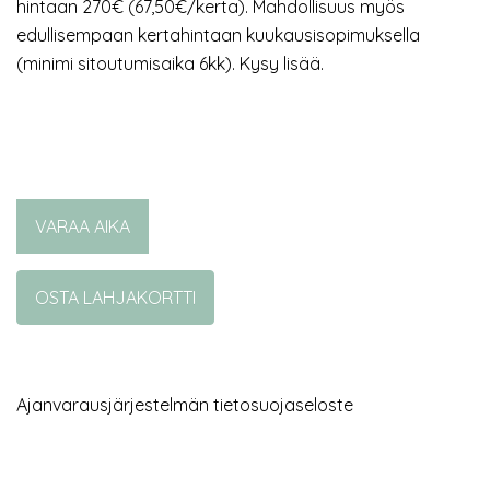
hintaan 270€ (67,50€/kerta). Mahdollisuus myös
edullisempaan kertahintaan kuukausisopimuksella
(minimi sitoutumisaika 6kk). Kysy lisää.
VARAA AIKA
OSTA LAHJAKORTTI
Ajanvarausjärjestelmän tietosuojaseloste