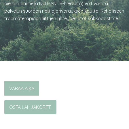
aiemmin nimellä NO HANDS-hieronta) voit varata
palvelun suoraan nettiajanvarauksen kautta. Keholliseen
traumaterapiaan liittyen yhteydenotot sähköpostitse.
VARAA AIKA
OSTA LAHJAKORTTI