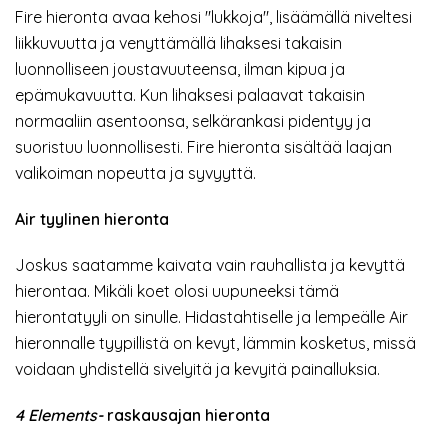
Fire hieronta avaa kehosi "lukkoja", lisäämällä niveltesi
liikkuvuutta ja venyttämällä lihaksesi takaisin
luonnolliseen joustavuuteensa, ilman kipua ja
epämukavuutta. Kun lihaksesi palaavat takaisin
normaaliin asentoonsa, selkärankasi pidentyy ja
suoristuu luonnollisesti. Fire hieronta sisältää laajan
valikoiman nopeutta ja syvyyttä.
Air tyylinen hieronta
Joskus saatamme kaivata vain rauhallista ja kevyttä
hierontaa. Mikäli koet olosi uupuneeksi tämä
hierontatyyli on sinulle. Hidastahtiselle ja lempeälle Air
hieronnalle tyypillistä on kevyt, lämmin kosketus, missä
voidaan yhdistellä sivelyitä ja kevyitä painalluksia.
4 Elements-
raskausajan hieronta