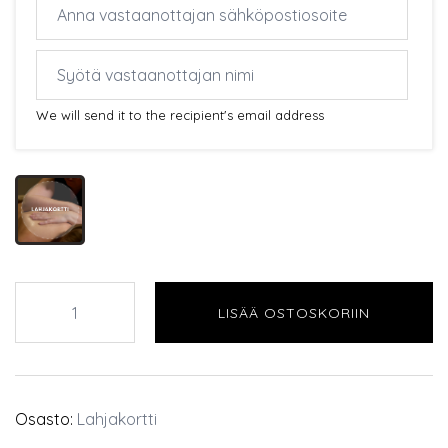
We will send it to the recipient's email address
60
LISÄÄ OSTOSKORIIN
min
4
Elements-
hieronta
Osasto:
Lahjakortti
määrä