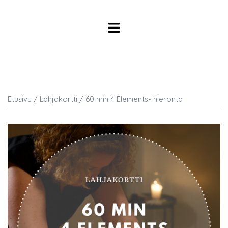
Skip
to
Toggle
content
menu
Etusivu
/
Lahjakortti
/ 60 min 4 Elements- hieronta