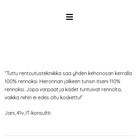
Skip
to
Toggle
content
menu
“Tuttu rentoutustekniikka saa yhden kehonosan kerralla
100% rennoksi. Hieronnan jälkeen tunsin itseni 110%
rennoksi. Jopa varpaat ja kädet tuntuivat rennolta,
vaikka niihin ei edes oltu koskettu!”
Jani, 41v, IT-konsultti