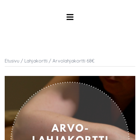
Skip
to
Toggle
content
menu
Etusivu
/
Lahjakortti
/ Arvolahjakortti 68€