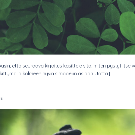
upasin, että seuraava kirjoitus käsittele sitä, miten pystyt i
ittymällä kolmeen hyvin simppeliin asiaan. Jotta […]
GE