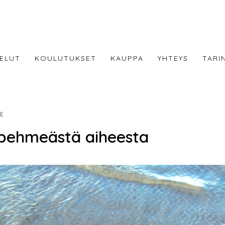
ELUT
KOULUTUKSET
KAUPPA
YHTEYS
TARI
E
pehmeästä aiheesta