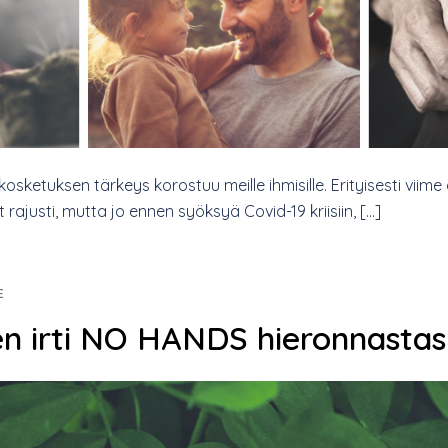
kosketuksen tärkeys korostuu meille ihmisille. Erityisesti viim
ajusti, mutta jo ennen syöksyä Covid-19 kriisiin, […]
E
en irti NO HANDS hieronnastas