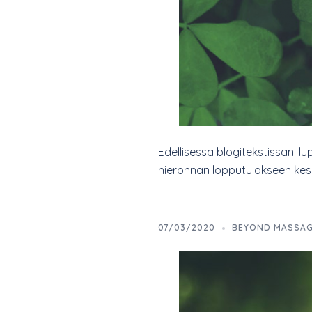
Edellisessä blogitekstissäni l
hieronnan lopputulokseen kesk
07/03/2020
BEYOND MASSA