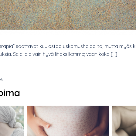
terapia” saattavat kuulostaa uskomushoidoilta, mutta myös k
uksia. Se ei ole vain hyvä lihaksillemme; vaan koko […]
GE
oima